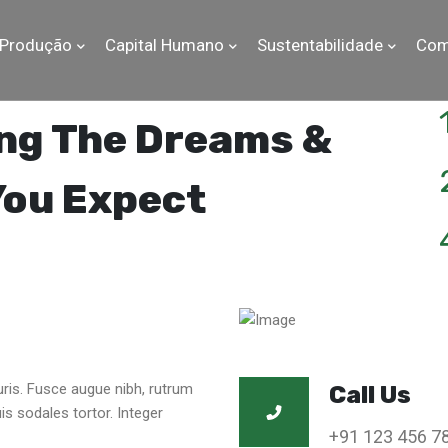
Produção
Capital Humano
Sustentabilidade
Com
dng The Dreams &
You Expect
ris. Fusce augue nibh, rutrum
Call Us
is sodales tortor. Integer
+91 123 456 7