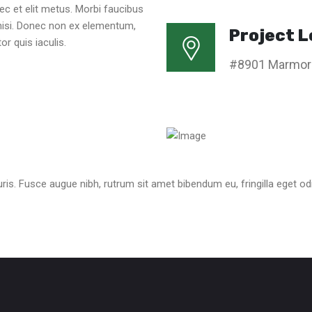
c et elit metus. Morbi faucibus
t nisi. Donec non ex elementum,
Project L
or quis iaculis.
#8901 Marmora
s. Fusce augue nibh, rutrum sit amet bibendum eu, fringilla eget odio