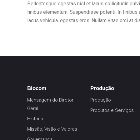
Pellentesque egestas nisl et lacus sollicitudin pul
finibus elementum. Suspendisse potenti. In finibus ac
lacus vehicula, egestas eros. Nullam vitae orci at di
Biocom
Produção
Mensagem do Diretor-
Produção
Geral
Produtos e Serviços
História
Missão, Visão e Valores
Governança