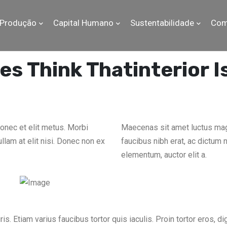
Produção
Capital Humano
Sustentabilidade
Com
es Think Thatinterior I
onec et elit metus. Morbi
Maecenas sit amet luctus magn
ullam at elit nisi. Donec non ex
faucibus nibh erat, ac dictum n
elementum, auctor elit a.
s. Etiam varius faucibus tortor quis iaculis. Proin tortor eros, di