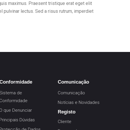
uis maximus. Praesent tristique erat eget elit
l pulvinar lectus. Sed a risus rutrum, imperdiet
Conformidade
Comunicação
Sistema de
Comunicação
Conformidade
Notícias e Novidades
O que Denunciar
Registo
Principais Dúvidas
Cliente
Protecção de Dados