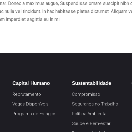
vinar. Donec a maximus augue, Suspendisse ornare suscipit nibh q
 nulla vel tincidunt. In hac habitasse platea dictumst. Aliquam ve
am imperdiet sagittis eu in mi.
Capital Humano
Sustentabilidade
Recrutamento
Compromisso
Vagas Disponíveis
Segurança no Trabalho
Programa de Estágios
Política Ambiental
Saúde e Bem-estar