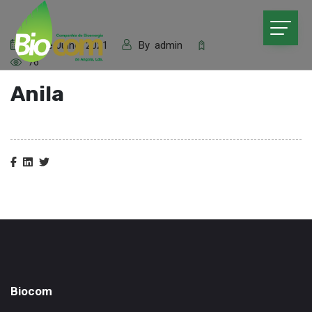
30 de Julho, 2021
By
admin
76
Anila
Biocom