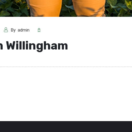
By
admin
 Willingham