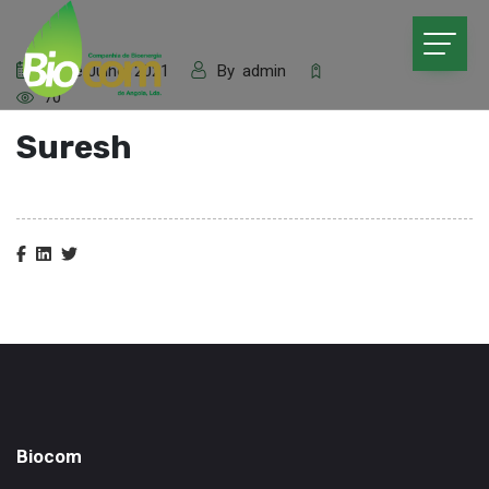
30 de Julho, 2021
By
admin
70
Suresh
Biocom